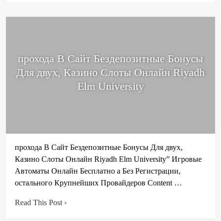
прохода В Сайт Бездепозитные Бонусы
Для двух, Казино Слоты Онлайн Riyadh
Elm University
прохода В Сайт Бездепозитные Бонусы Для двух,
Казино Слоты Онлайн Riyadh Elm University” Игровые
Автоматы Онлайн Бесплатно а Без Регистрации,
остального Крупнейших Провайдеров Content …
Read This Post ›