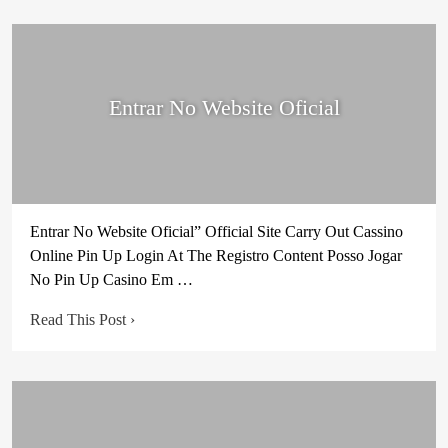
Entrar No Website Oficial
Entrar No Website Oficial” Official Site Carry Out Cassino
Online Pin Up Login At The Registro Content Posso Jogar
No Pin Up Casino Em …
Read This Post ›